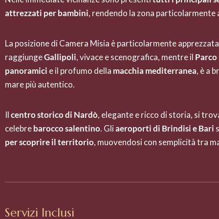
attrezzati per bambini
, rendendo la zona particolarmente a
La posizione di Camera Misia è particolarmente apprezzata
raggiunge
Gallipoli
, vivace e scenografica, mentre il
Parco 
panoramici
e il profumo della
macchia mediterranea
, è a 
mare più autentico.
Il
centro storico di Nardò
, elegante e ricco di storia, si tr
celebre
barocco salentino
. Gli
aeroporti di Brindisi e Bari
s
per scoprire il territorio
, muovendosi con semplicità tra mar
Servizi Inclusi