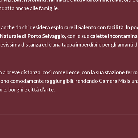
datta anche alle famiglie.
 anche da chi desidera
esplorare il Salento con facilità
. In po
Naturale di Porto Selvaggio
, con le sue
calette incontamina
brevissima distanza ed è una tappa imperdibile per gli amanti d
ova a breve distanza, così come
Lecce
, con la sua
stazione ferro
ono comodamente raggiungibili, rendendo Camera Misia u
e, borghi e città d’arte.