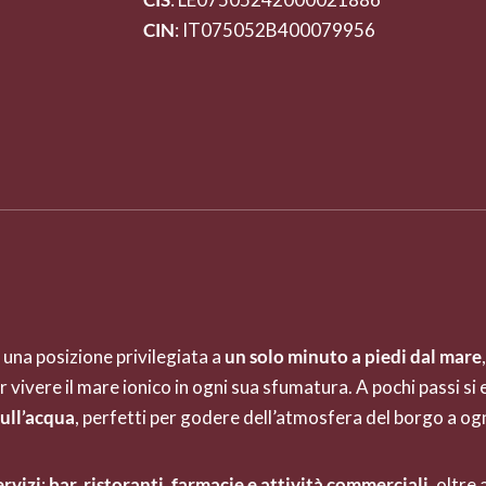
CIN
: IT075052B400079956
in una posizione privilegiata a
un solo minuto a piedi dal mare
per vivere il mare ionico in ogni sua sfumatura. A pochi passi si 
 sull’acqua
, perfetti per godere dell’atmosfera del borgo a ogn
ervizi
:
bar, ristoranti, farmacie e attività commerciali
, oltre 