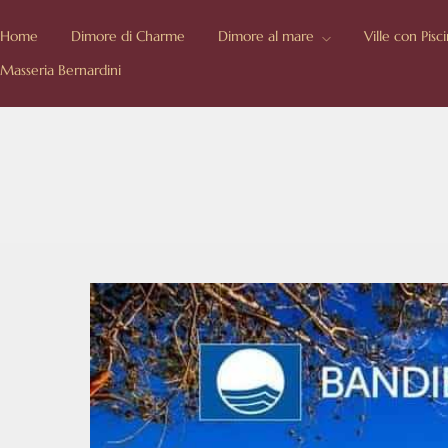
Home
Dimore di Charme
Dimore al mare
Ville con Pisc
Masseria Bernardini