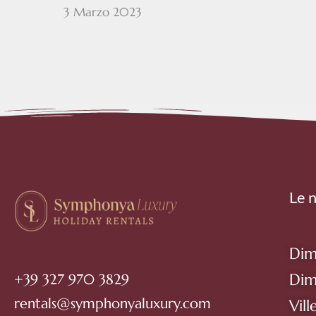
3 Marzo 2023
Le 
Dim
Dim
+39 327 970 3829
rentals@symphonyaluxury.com
Vill